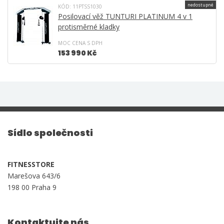
nedostupné
KÓD: 11PTSS1030
Posilovací věž TUNTURI PLATINUM 4 v 1
protisměrné kladky
MOC CENA S DPH
153 990 Kč
Sídlo společnosti
FITNESSTORE
Marešova 643/6
198 00 Praha 9
Kontaktujte nás