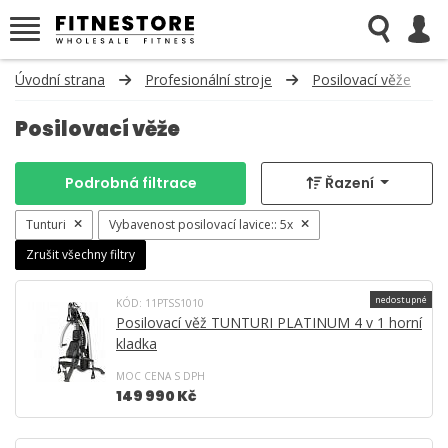
Úvodní strana
Profesionální stroje
Posilovací věže
Posilovací věže
Podrobná filtrace
Řazení
Tunturi
Vybavenost posilovací lavice::
5x
Zrušit všechny filtry
nedostupné
KÓD: 11PTSS1010
Posilovací věž TUNTURI PLATINUM 4 v 1 horní
kladka
MOC CENA S DPH
149 990 Kč