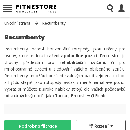
Úvodní strana
Recumbenty
Recumbenty
Recumbenty, nebo-li horizontální rotopedy, jsou určeny pro
osoby, které preferují cvičení v
pohodlné pozici
. Tento stroj je
vhodný především pro
rehabilitační cvič ení
, či pro
mnohostranné cvičení u sledování Vašeho oblíbeného seriálu.
Recumbenty umožňují posílení svalových partií zejména nohou
a hýždí, stejně jako rotopedy, avšak v méně namáhavé pozici.
Vybrat si můžete z široké nabídky strojů dle Vašich požadavků
od známých výrobců, jako Tunturi, Bremshey či Finnlo.
Podrobná filtrace
Řazení