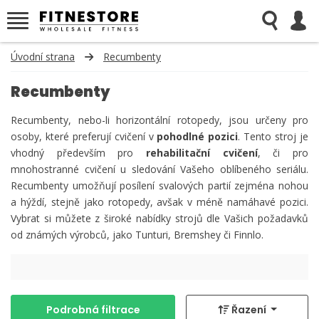
Úvodní strana
Recumbenty
Recumbenty
Recumbenty, nebo-li horizontální rotopedy, jsou určeny pro
osoby, které preferují cvičení v
pohodlné pozici
. Tento stroj je
vhodný především pro
rehabilitační cvič ení
, či pro
mnohostranné cvičení u sledování Vašeho oblíbeného seriálu.
Recumbenty umožňují posílení svalových partií zejména nohou
a hýždí, stejně jako rotopedy, avšak v méně namáhavé pozici.
Vybrat si můžete z široké nabídky strojů dle Vašich požadavků
od známých výrobců, jako Tunturi, Bremshey či Finnlo.
Podrobná filtrace
Řazení