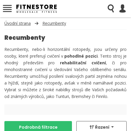
Úvodní strana
Recumbenty
Recumbenty
Recumbenty, nebo-li horizontální rotopedy, jsou určeny pro
osoby, které preferují cvičení v
pohodlné pozici
. Tento stroj je
vhodný především pro
rehabilitační cvič ení
, či pro
mnohostranné cvičení u sledování Vašeho oblíbeného seriálu.
Recumbenty umožňují posílení svalových partií zejména nohou
a hýždí, stejně jako rotopedy, avšak v méně namáhavé pozici.
Vybrat si můžete z široké nabídky strojů dle Vašich požadavků
od známých výrobců, jako Tunturi, Bremshey či Finnlo.
Podrobná filtrace
Řazení