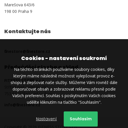
Marešova 643/6
198 00 Praha 9
Kontaktujte nás
fitnestore@fitnestore.cz
Cookies - nastavení soukromí
Předváděcí plocha a sklad
Na těchto stránkách používáme soubory cookies, díky
kterým máme následně možnost vylepšovat provoz e-
FITNESS STORE s.r.o.
shopu a zlepšovat naše služby. Můžeme Vám rovněž dále
Střítež nad Ludinou 281
doporučovat obsah a zobrazovat reklamu přesně podle
753 63 Střítež nad Ludinou
Vašich preferencí. Souhlas s poskytnutím Vašich cookies
udělíte kliknutím na tlačítko "Souhlasím".
info@fitnestore.cz
Nastavení
Souhlasím
Copyright © 2026 FITNESS STORE s.r.o.