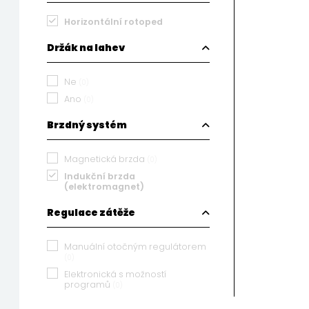
Horizontální rotoped
Držák na lahev
Ne
(0)
Ano
(0)
Brzdný systém
Magnetická brzda
(0)
Indukční brzda
(elektromagnet)
Regulace zátěže
Manuální otočným regulátorem
(0)
Elektronická s možností
programů
(0)