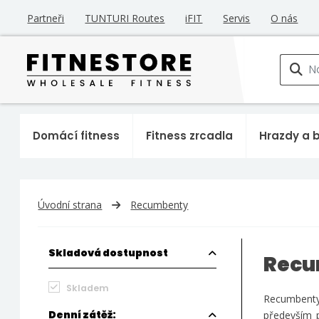
Partneři
TUNTURI Routes
iFIT
Servis
O nás
Domácí fitness
Fitness zrcadla
Hrazdy a 
Úvodní strana
Recumbenty
Skladová dostupnost
Recu
Skladem
Recumbenty,
Denní zátěž:
především