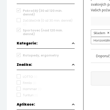
svalových p
Vašich poža
Pokročilý (30 až 120 min.
denně)
Začátečník (0 až 30 min. denně)
(0)
Sportovec (nad 120 min.
Skladem
denně)
Horizontáln
Kategorie:
Rotopedy, ergometry
Doporuč
Značka:
LOTTO
(0)
Finnlo
(0)
Hammer
(0)
Tunturi
(0)
Aplikace: