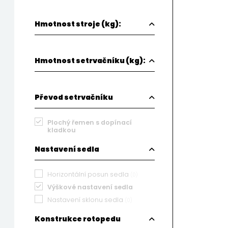
Hmotnost stroje (kg):
Hmotnost setrvačníku (kg):
Převod setrvačníku
Plochý řemen s dopínací
kladkou
Nastavení sedla
Horizontální posun sedla
(0)
Výškové nastavení sedla
Nastavení sklonu sedla
(0)
Konstrukce rotopedu