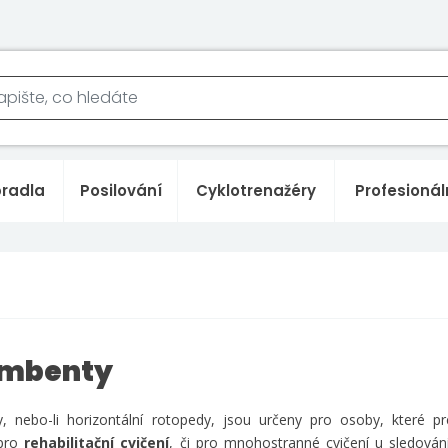
bradla
Posilování
Cyklotrenažéry
Profesionál
mbenty
 nebo-li horizontální rotopedy, jsou určeny pro osoby, které pr
 pro
rehabilitační cvič ení
, či pro mnohostranné cvičení u sledován