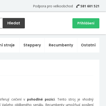
Podpora pro velkoobchod
581 601 521
Hledat
Přihlášení
ní stroje
Steppery
Recumbenty
Ostatní
eferují cvičení v
pohodlné pozici
. Tento stroj je vhodný
í Vašeho oblíbeného seriálu. Recumbenty umožňují posílení