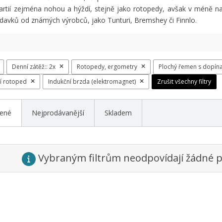
artií zejména nohou a hýždí, stejně jako rotopedy, avšak v méně na
davků od známých výrobců, jako Tunturi, Bremshey či Finnlo.
Denní zátěž::
2x
Rotopedy, ergometry
Plochý řemen s dopína
í rotoped
Indukční brzda (elektromagnet)
Zrušit všechny filtry
ené
Nejprodávanější
Skladem
Vybraným filtrům neodpovídají žádné p