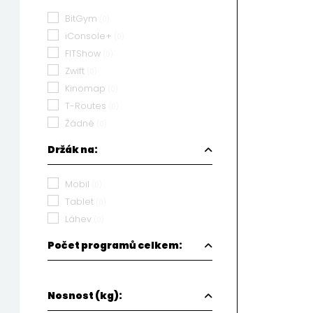
BitGym
(0)
iConsole+
(0)
FITShow
(0)
Zwift
(0)
Kinomap
(0)
T-Routes
(0)
Žádné
(0)
Držák na:
Mobil
(0)
Tablet
(0)
Láhev
(0)
Počet programů celkem:
Nosnost (kg):