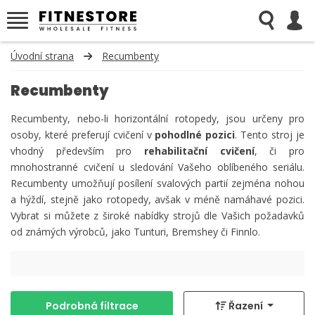
Úvodní strana
Recumbenty
Recumbenty
Recumbenty, nebo-li horizontální rotopedy, jsou určeny pro
osoby, které preferují cvičení v
pohodlné pozici
. Tento stroj je
vhodný především pro
rehabilitační cvič ení
, či pro
mnohostranné cvičení u sledování Vašeho oblíbeného seriálu.
Recumbenty umožňují posílení svalových partií zejména nohou
a hýždí, stejně jako rotopedy, avšak v méně namáhavé pozici.
Vybrat si můžete z široké nabídky strojů dle Vašich požadavků
od známých výrobců, jako Tunturi, Bremshey či Finnlo.
Podrobná filtrace
Řazení