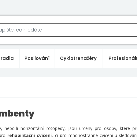
bradla
Posilování
Cyklotrenažéry
Profesionál
mbenty
 nebo-li horizontální rotopedy, jsou určeny pro osoby, které pr
 pro
rehabilitační cvič ení
, či pro mnohostranné cvičení u sledován