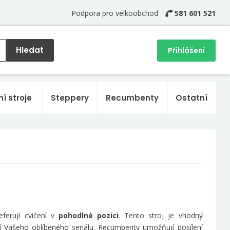
Podpora pro velkoobchod
581 601 521
Hledat
Přihlášení
ní stroje
Steppery
Recumbenty
Ostatní
eferují cvičení v
pohodlné pozici
. Tento stroj je vhodný
í Vašeho oblíbeného seriálu. Recumbenty umožňují posílení