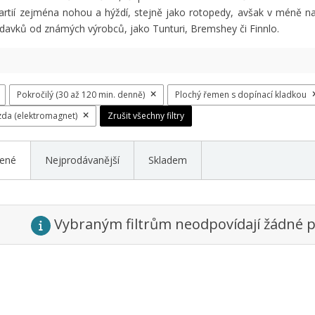
artií zejména nohou a hýždí, stejně jako rotopedy, avšak v méně na
davků od známých výrobců, jako Tunturi, Bremshey či Finnlo.
Pokročilý (30 až 120 min. denně)
Plochý řemen s dopínací kladkou
zda (elektromagnet)
Zrušit všechny filtry
ené
Nejprodávanější
Skladem
Vybraným filtrům neodpovídají žádné p