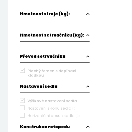
Hmotnost stroje (kg):
Hmotnost setrvačníku (kg):
Převod setrvačníku
Plochý řemen s dopínací
kladkou
Nastavení sedla
Výškové nastavení sedla
Nastavení sklonu sedla
(0)
Horizontální posun sedla
(0)
Konstrukce rotopedu