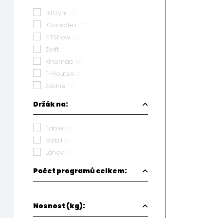
BitGym
(0)
iConsole+
(0)
FITShow
(0)
Zwift
(0)
Kinomap
(0)
T-Routes
(0)
Žádné
(0)
Držák na:
Tablet
(0)
Mobil
(0)
Láhev
(0)
Počet programů celkem:
Nosnost (kg):