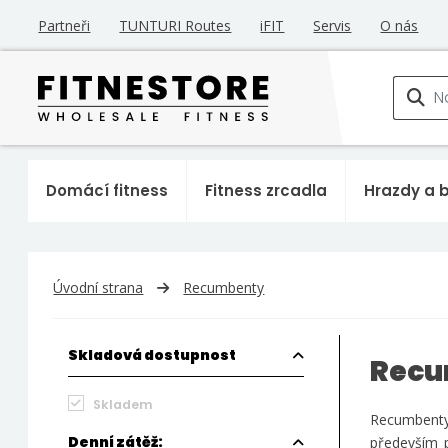
Partneři
TUNTURI Routes
iFIT
Servis
O nás
Domácí fitness
Fitness zrcadla
Hrazdy a 
Úvodní strana
Recumbenty
Skladová dostupnost
Recu
Skladem
Recumbenty,
Denní zátěž:
především