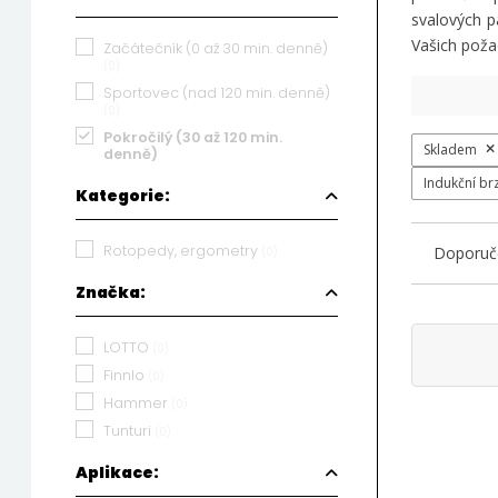
svalových p
Vašich poža
Začátečník (0 až 30 min. denně)
(0)
Sportovec (nad 120 min. denně)
(0)
Pokročilý (30 až 120 min.
Skladem
denně)
Indukční br
Kategorie:
Rotopedy, ergometry
Doporuč
(0)
Značka:
LOTTO
(0)
Finnlo
(0)
Hammer
(0)
Tunturi
(0)
Aplikace: