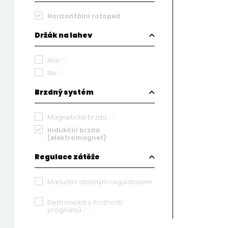
Horizontální rotoped
Držák na lahev
Ano
(0)
Ne
(0)
Brzdný systém
Magnetická brzda
(0)
Indukční brzda
(elektromagnet)
Regulace zátěže
Manuální otočným regulátorem
(0)
Elektronická s možností
programů
(0)