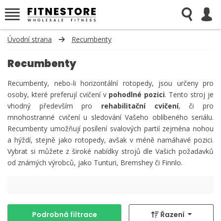
Úvodní strana
Recumbenty
Recumbenty
Recumbenty, nebo-li horizontální rotopedy, jsou určeny pro
osoby, které preferují cvičení v
pohodlné pozici
. Tento stroj je
vhodný především pro
rehabilitační cvič ení
, či pro
mnohostranné cvičení u sledování Vašeho oblíbeného seriálu.
Recumbenty umožňují posílení svalových partií zejména nohou
a hýždí, stejně jako rotopedy, avšak v méně namáhavé pozici.
Vybrat si můžete z široké nabídky strojů dle Vašich požadavků
od známých výrobců, jako Tunturi, Bremshey či Finnlo.
Podrobná filtrace
Řazení