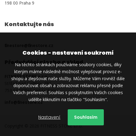
198 00 Praha 9
Kontaktujte nás
fitnestore@fitnestore.cz
Cookies - nastavení soukromí
Předváděcí plocha a sklad
Na těchto stránkách používáme soubory cookies, díky
kterým máme následně možnost vylepšovat provoz e-
FITNESS STORE s.r.o.
shopu a zlepšovat naše služby. Můžeme Vám rovněž dále
Střítež nad Ludinou 281
doporučovat obsah a zobrazovat reklamu přesně podle
753 63 Střítež nad Ludinou
Vašich preferencí. Souhlas s poskytnutím Vašich cookies
udělíte kliknutím na tlačítko "Souhlasím".
info@fitnestore.cz
Nastavení
Souhlasím
Copyright © 2026 FITNESS STORE s.r.o.