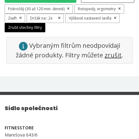
Pokročilý (30 až 120 min. denně)
Rotopedy, ergometry
Zwift
Držák na::
2x
Výškové nastavení sedla
Zrušit všechny filtry
Vybraným filtrům neodpovídají
žádné produkty. Filtry můžete
zrušit
.
Sídlo společnosti
FITNESSTORE
Marešova 643/6