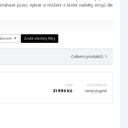
máhavé pozici. Vybrat si můžete z široké nabídky strojů dle
látorem
Zrušit všechny filtry
Celkem produktů: 1
CENA
DOSTUPNOST
21 990 Kč
nedostupné