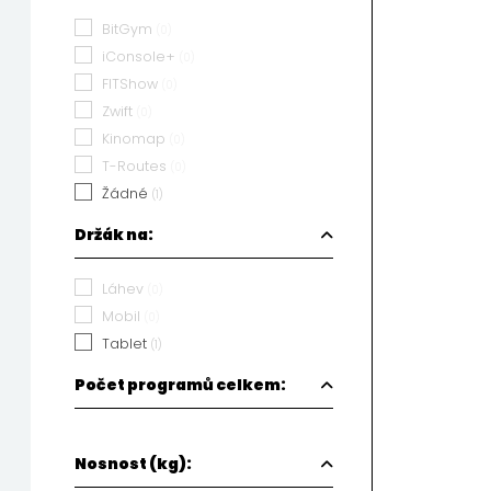
BitGym
(0)
iConsole+
(0)
FITShow
(0)
Zwift
(0)
Kinomap
(0)
T-Routes
(0)
Žádné
(1)
Držák na:
Láhev
(0)
Mobil
(0)
Tablet
(1)
Počet programů celkem:
Nosnost (kg):