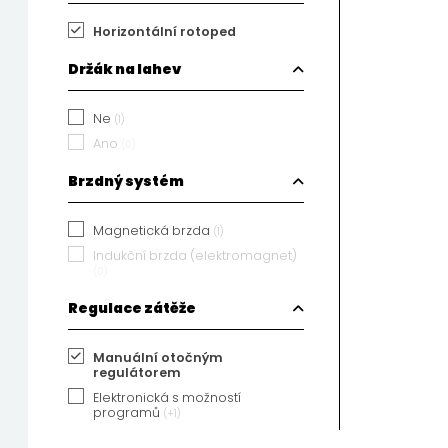
Horizontální rotoped
Držák na lahev
Ne
(1)
Ano
(0)
Brzdný systém
Magnetická brzda
(1)
Indukční brzda (elektromagnet)
(0)
Regulace zátěže
Manuální otočným
regulátorem
Elektronická s možností
programů
(+1)