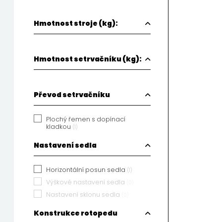
Hmotnost stroje (kg):
Hmotnost setrvačníku (kg):
Převod setrvačníku
Plochý řemen s dopínací
kladkou
(1)
Nastavení sedla
Horizontální posun sedla
(1)
Výškové nastavení sedla
(0)
Nastavení sklonu sedla
(0)
Konstrukce rotopedu