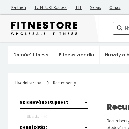
Partneři
TUNTURI Routes
iFIT
Servis
O nás
Domácí fitness
Fitness zrcadla
Hrazdy a 
Úvodní strana
Recumbenty
Skladová dostupnost
Recu
Skladem
(0)
Recumbenty,
Denní zátěž:
především