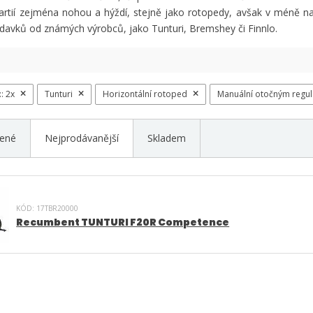
artií zejména nohou a hýždí, stejně jako rotopedy, avšak v méně na
davků od známých výrobců, jako Tunturi, Bremshey či Finnlo.
::
2x
Tunturi
Horizontální rotoped
Manuální otočným regu
ené
Nejprodávanější
Skladem
KÓD: 17TBR20000
Recumbent TUNTURI F20R Competence