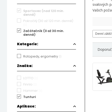
svalových p
Vašich poža
Sportovec (nad 120 min.
denně)
Pokročilý (30 až 120 min. denně)
(0)
Začátečník (0 až 30 min.
Denní zátěž
denně)
Kategorie:
Doporuč
Rotopedy, ergometry
(1)
Značka:
LOTTO
(0)
Finnlo
(0)
Hammer
(0)
Tunturi
Aplikace: