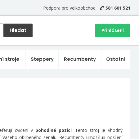
Podpora pro velkoobchod
581 601 521
Hledat
Přihlášení
ní stroje
Steppery
Recumbenty
Ostatní
eferují cvičení v
pohodlné pozici
. Tento stroj je vhodný
í Vašeho oblíbeného seriálu. Recumbenty umožňují posílení