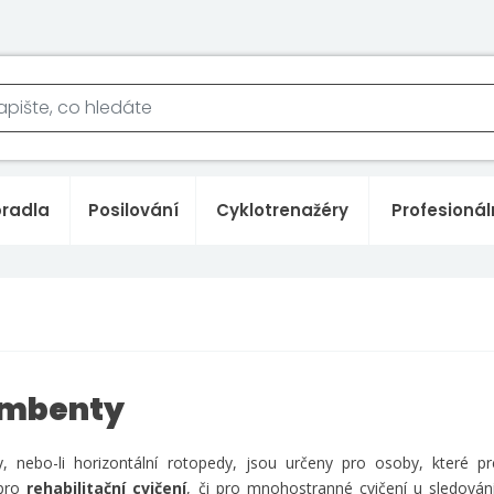
bradla
Posilování
Cyklotrenažéry
Profesionál
mbenty
 nebo-li horizontální rotopedy, jsou určeny pro osoby, které pr
 pro
rehabilitační cvič ení
, či pro mnohostranné cvičení u sledován