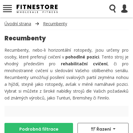
Úvodní strana
Recumbenty
Recumbenty
Recumbenty, nebo-li horizontální rotopedy, jsou určeny pro
osoby, které preferují cvičení v
pohodlné pozici
. Tento stroj je
vhodný především pro
rehabilitační cvič ení
, či pro
mnohostranné cvičení u sledování Vašeho oblíbeného seriálu.
Recumbenty umožňují posílení svalových partií zejména nohou
a hýždí, stejně jako rotopedy, avšak v méně namáhavé pozici.
Vybrat si můžete z široké nabídky strojů dle Vašich požadavků
od známých výrobců, jako Tunturi, Bremshey či Finnlo.
Podrobná filtrace
Řazení