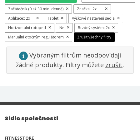
Začátečník (0 až 30 min. denně)
Značka::
2x
Aplikace::
2x
Tablet
Výškové nastavení sedla
Horizontální rotoped
Ne
Brzdný systém:
2x
Manuální otočným regulátorem
Zrušit všechny filtry
Vybraným filtrům neodpovídají
žádné produkty. Filtry můžete
zrušit
.
Sídlo společnosti
FITNESSTORE