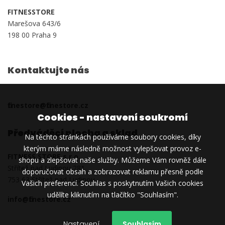
FITNESSTORE
Marešova 643/6
198 00 Praha 9
Kontaktujte nás
fitnestore@fitnestore.cz
Cookies - nastavení soukromí
Předváděcí plocha a sklad
Na těchto stránkách používáme soubory cookies, díky
kterým máme následně možnost vylepšovat provoz e-
FITNESS STORE s.r.o.
shopu a zlepšovat naše služby. Můžeme Vám rovněž dále
Střítež nad Ludinou 281
doporučovat obsah a zobrazovat reklamu přesně podle
753 63 Střítež nad Ludinou
Vašich preferencí. Souhlas s poskytnutím Vašich cookies
udělíte kliknutím na tlačítko "Souhlasím".
info@fitnestore.cz
Nastavení
Souhlasím