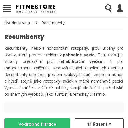
Úvodní strana
Recumbenty
Recumbenty
Recumbenty, nebo-li horizontální rotopedy, jsou určeny pro
osoby, které preferují cvičení v
pohodlné pozici
. Tento stroj je
vhodný především pro
rehabilitační cvič ení
, či pro
mnohostranné cvičení u sledování Vašeho oblíbeného seriálu.
Recumbenty umožňují posílení svalových partií zejména nohou
a hýždí, stejně jako rotopedy, avšak v méně namáhavé pozici.
Vybrat si můžete z široké nabídky strojů dle Vašich požadavků
od známých výrobců, jako Tunturi, Bremshey či Finnlo.
Podrobná filtrace
Řazení